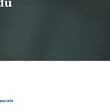
du
porain