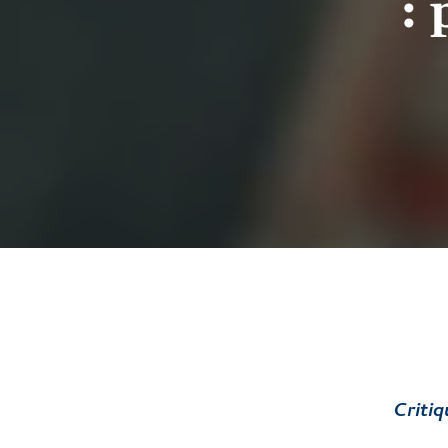
:
Criti