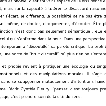
 anti et phobie, c’est rouvrir l’espace de la dissidence
 mais sur la capacité à tolérer le désaccord raisonné
r l’écart, le différend, la possibilité de ne pas être d
soi-même, de douter, d’argumenter, d’écouter. Être ph
tinction n’est donc pas seulement sémantique : elle 
celui qui s’enferme dans la peur.
Dans une perspective i
ntemporain a “désoutillé” sa parole critique. La prol
 une sorte de “bruit discursif” où plus rien ne s’enten
i et phobie revient à pratiquer une écologie du lang
motionnels et des manipulations morales. Il s’agit
sans se soupçonner mutuellement d’intentions haineu
me l’écrit Cynthia Fleury, “penser, c’est toujours pre
gage, c’est prendre soin de la cité du sens.