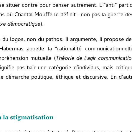
se situer contre pour penser autrement. L’“anti” partic
ens où Chantal Mouffe le définit : non pas la guerre d
oxe démocratique
).
re du logos, non du pathos. Il argumente, il propose des
Habermas appelle la “rationalité communicationne
mpréhension mutuelle (
Théorie de l’agir communicatio
signifie pas haïr une catégorie d’individus, mais crit
ne démarche politique, éthique et discursive. En d’aut
à la stigmatisation