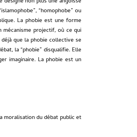
le désigne non plus une angoisse
tre “islamophobe”, “homophobe” ou
olique. La phobie est une forme
un mécanisme projectif, où ce qui
 déjà que la phobie collective se
bat, la “phobie” disqualifie. Elle
ger imaginaire. La phobie est un
a moralisation du débat public et