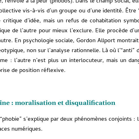
, renvoie à la peur (phobos). Dans le champ social, el
 collective vis-à-vis d’un groupe ou d’une identité. Ê
critique d’idée, mais un refus de cohabitation symb
abrique de l’autre pour mieux l’exclure. Elle procède d’
l’autre. En psychologie sociale, Gordon Allport montrait
otypique, non sur l’analyse rationnelle. Là où l’“anti” dé
sme : l’autre n’est plus un interlocuteur, mais un dan
prise de position réflexive.
e : moralisation et disqualification
a “phobie” s’explique par deux phénomènes conjoints : l
paces numériques.