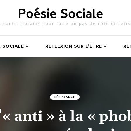
Poésie Sociale
 contemporains pour faire un pas de côté et retis
N SOCIALE
RÉFLEXION SUR L’ÊTRE
RÉ
RÉSISTANCE
’« anti » à la « pho