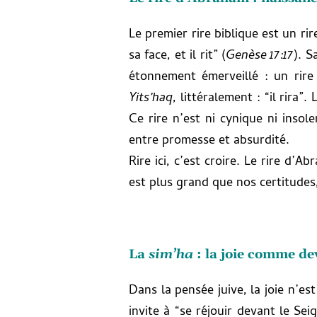
Le premier rire biblique est un r
sa face, et il rit” (
Genèse 17:17
). S
étonnement émerveillé : un rire 
Yits’haq
, littéralement : “il rira”
Ce rire n’est ni cynique ni insole
entre promesse et absurdité.
Rire ici, c’est croire. Le rire d’
est plus grand que nos certitudes,
La
sim’ha
: la joie comme dev
Dans la pensée juive, la joie n’
invite à “se réjouir devant le Sei