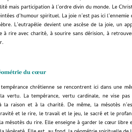
lité mais participation à l’ordre divin du monde. Le Chris
eintées d’humour spirituel. La joie n’est pas ici l’ennemie
élèbre. L’eutrapélie devient une ascèse de la joie, un 
ne à rire avec charité, à sourire sans dérision, à retrouv
r.
géométrie du cœur
a tempérance chrétienne se rencontrent ici dans une mê
t la vertu. La tempérance, vertu cardinale, ne vise pas 
à la raison et à la charité. De même, la mésotès n’e
ité et le rire, le travail et le jeu, le sacré et le profa
a mésotès du rire. Elle enseigne à garder le cœur libre et
la légèreté. Elle est, au fond, la géométrie spirituelle de