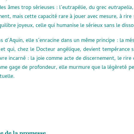
des âmes trop sérieuses : l’eutrapélie, du grec
eutrapelia
hement, mais cette capacité rare à jouer avec mesure, à rire
équilibre joyeux, celle qui humanise le sérieux sans le diss
d’Aquin, elle s’enracine dans un même principe : la méso
et qui, chez le Docteur angélique, devient tempérance spir
ivre incarné : la joie comme acte de discernement, le rir
me gage de profondeur, elle murmure que la légèreté peu
tuelle.
ce de la promesse