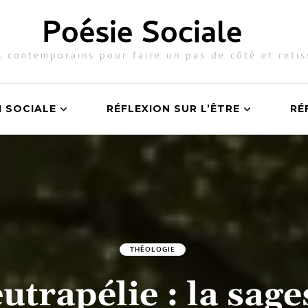
Poésie Sociale
 contemporains pour faire un pas de côté et retis
N SOCIALE
RÉFLEXION SUR L’ÊTRE
RÉ
THÉOLOGIE
eutrapélie : la sage