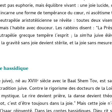
est pas euphorie, mais équilibre vivant : une joie lucide, c
e incarne une forme de tempérance du cœur, ni ascétisme t
’eutrapélie aristotélicienne se révèle : toutes deux visen
mais l’habite avec douceur. Les rabbins disent : “La Pré
eutrapélie grecque tempère l’esprit ; la
sim’ha
juive élè
a gravité sans joie devient stérile, et la joie sans mesure
me hassidique
juive), né au XVIIIᵉ siècle avec le Baal Shem Tov, est sa
 tradition juive. Contre le rigorisme des docteurs de la L
 mystique. Le rire devient prière, la danse devient th
ot, c’est d’être toujours dans la joie.” Mais cette joie n
 d’Isaac réinventé. Dans les contes hassidiques, Dieu rit