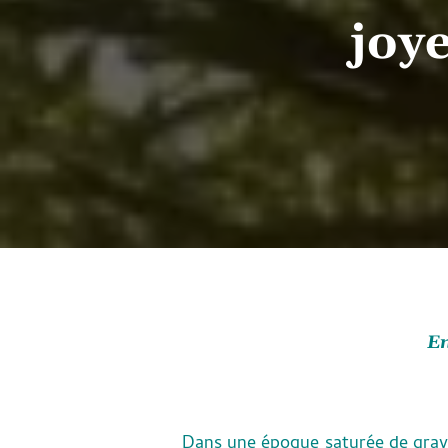
joy
En
Dans une époque saturée de gravit