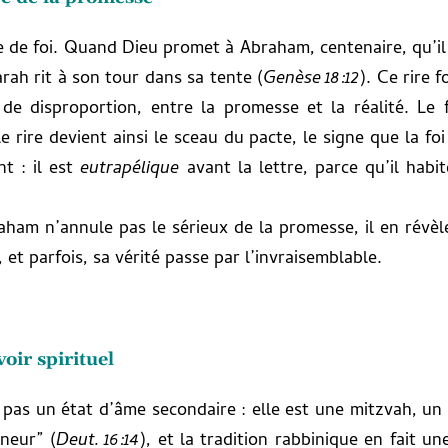
ire de foi. Quand Dieu promet à Abraham, centenaire, qu’i
arah rit à son tour dans sa tente (
Genèse 18:12
). Ce rire 
de disproportion, entre la promesse et la réalité. Le fi
. Le rire devient ainsi le sceau du pacte, le signe que la fo
nt : il est
eutrapélique
avant la lettre, parce qu’il habit
Abraham n’annule pas le sérieux de la promesse, il en rév
 et parfois, sa vérité passe par l’invraisemblable.
oir spirituel
est pas un état d’âme secondaire : elle est une mitzvah
gneur” (
Deut. 16:14
), et la tradition rabbinique en fait un