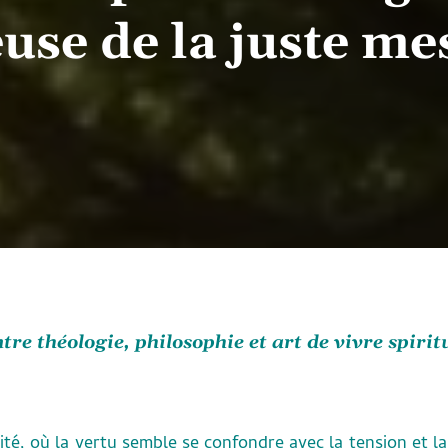
euse de la juste me
tre théologie, philosophie et art de vivre spirit
é, où la vertu semble se confondre avec la tension et l