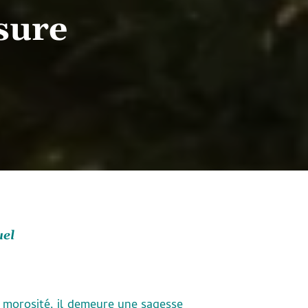
sure
uel
a morosité, il demeure une sagesse