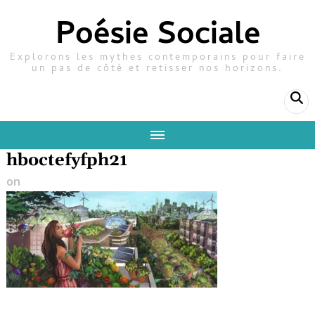
Poésie Sociale
Explorons les mythes contemporains pour faire
un pas de côté et retisser nos horizons.
hboctefyfph21
on
9 mars 2025