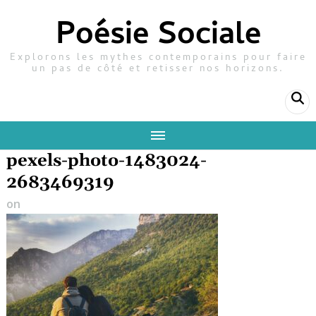
Poésie Sociale
Explorons les mythes contemporains pour faire
un pas de côté et retisser nos horizons.
pexels-photo-1483024-
2683469319
on
8 mai 2024