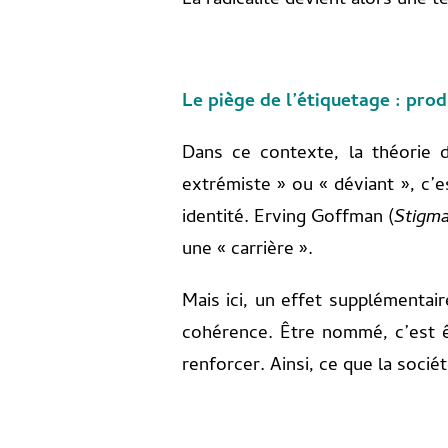
La radicalité devient alors une
Le piège de l’étiquetage : pro
Dans ce contexte, la théorie de
extrémiste » ou « déviant », c’e
identité. Erving Goffman (
Stigm
une « carrière ».
Mais ici, un effet supplémentai
cohérence. Être nommé, c’est êtr
renforcer. Ainsi, ce que la soci