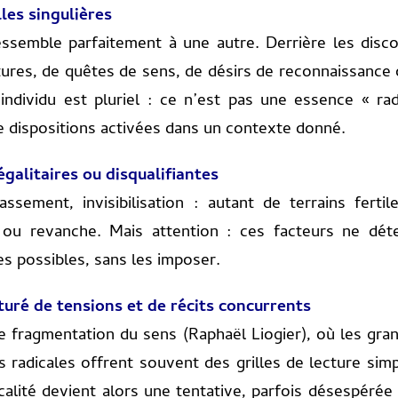
lles singulières
ressemble parfaitement à une autre. Derrière les dis
ctures, de quêtes de sens, de désirs de reconnaissance
ndividu est pluriel : ce n’est pas une essence « rad
de dispositions activées dans un contexte donné.
égalitaires ou disqualifiantes
lassement, invisibilisation : autant de terrains ferti
é ou revanche. Mais attention : ces facteurs ne dé
des possibles, sans les imposer.
turé de tensions et de récits concurrents
fragmentation du sens (Raphaël Liogier), où les gran
s radicales offrent souvent des grilles de lecture sim
icalité devient alors une tentative, parfois désespér