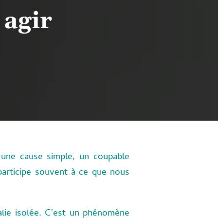
 agir
er une cause simple, un coupable
l participe souvent à ce que nous
lie isolée. C’est un phénomène