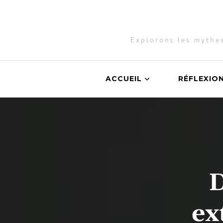
Explorons les mythes
ACCUEIL
RÉFLEXIO
D
ex