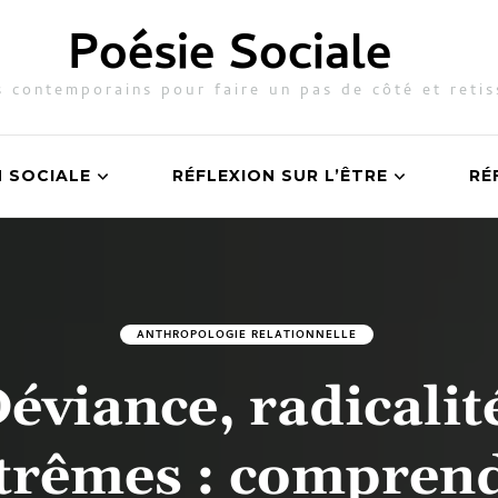
Poésie Sociale
 contemporains pour faire un pas de côté et retis
N SOCIALE
RÉFLEXION SUR L’ÊTRE
RÉ
ANTHROPOLOGIE RELATIONNELLE
éviance, radicalit
trêmes : compren