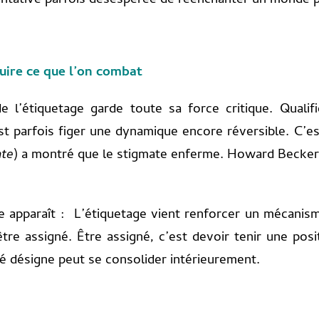
 tentative parfois désespérée de réenchanter un monde
duire ce que l’on combat
 l’étiquetage garde toute sa force critique. Qualifi
st parfois figer une dynamique encore réversible. C’e
ate
) a montré que le stigmate enferme. Howard Becker
re apparaît : L’étiquetage vient renforcer un mécanism
e assigné. Être assigné, c’est devoir tenir une posit
été désigne peut se consolider intérieurement.