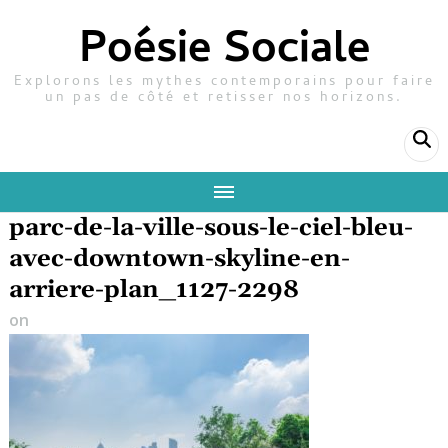
Poésie Sociale
Explorons les mythes contemporains pour faire
un pas de côté et retisser nos horizons.
parc-de-la-ville-sous-le-ciel-bleu-
avec-downtown-skyline-en-
arriere-plan_1127-2298
on
25 février 2017