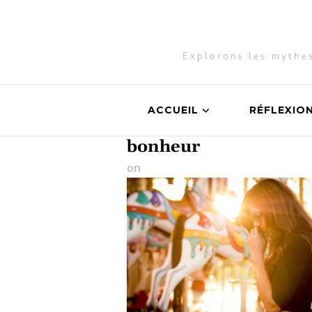
Explorons les mythes
ACCUEIL
RÉFLEXIO
bonheur
on
27 février 2023