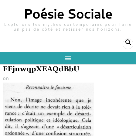
Poésie Sociale
Explorons les mythes contemporains pour faire
un pas de côté et retisser nos horizons.
FFjnwqpXEAQdBbU
on
28 juillet 2022