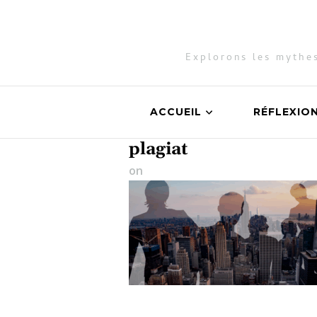
Explorons les mythes
ACCUEIL
RÉFLEXIO
plagiat
on
27 avril 2025