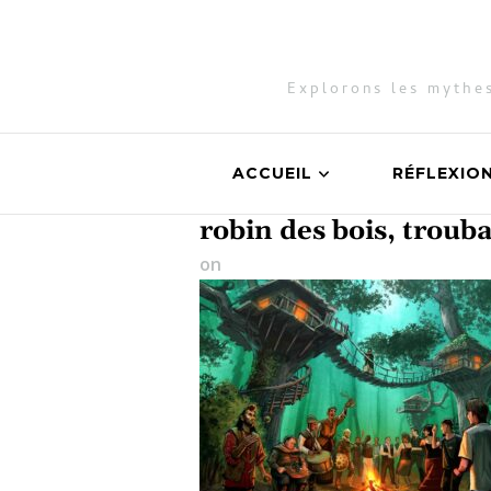
Explorons les mythes
ACCUEIL
RÉFLEXIO
robin des bois, trou
on
6 avril 2025