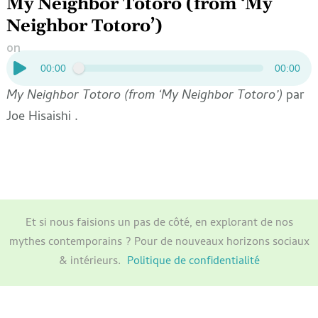
My Neighbor Totoro (from ‘My
Neighbor Totoro’)
on
4 mai 2025
Lecteur
00:00
00:00
audio
My Neighbor Totoro (from ‘My Neighbor Totoro’)
par
Joe Hisaishi .
Et si nous faisions un pas de côté, en explorant de nos
mythes contemporains ? Pour de nouveaux horizons sociaux
& intérieurs.
Politique de confidentialité