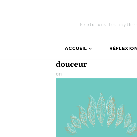
Explorons les mythes
ACCUEIL
RÉFLEXIO
douceur
on
23 août 2022