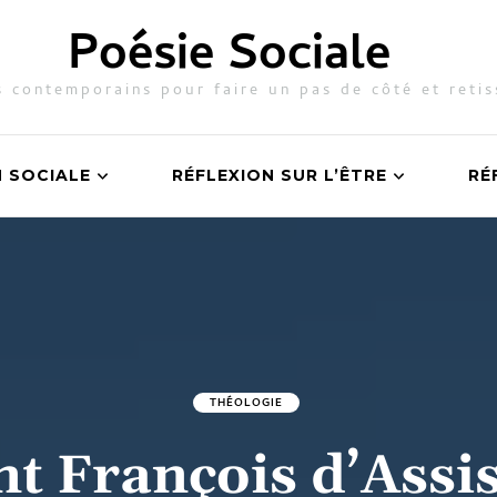
Poésie Sociale
 contemporains pour faire un pas de côté et retis
N SOCIALE
RÉFLEXION SUR L’ÊTRE
RÉ
THÉOLOGIE
nt François d’Assis