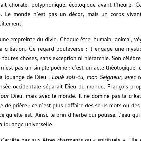
ait chorale, polyphonique, écologique avant l’heure. C
le. Le monde n’est pas un décor, mais un corps vivan
eillement.
une empreinte du divin. Chaque être, humain, animal, vég
a création. Ce regard bouleverse : il engage une mysti
 toutes choses, sans exception ni hiérarchie. Son célèbr
, n’est pas un simple poème : c’est un acte théologique, 
la louange de Dieu :
Loué sois-tu, mon Seigneur, avec t
nsée occidentale séparait Dieu du monde, François prop
pour
Dieu, mais avec le monde. Il ne domine pas la créatio
me de prière : ce n’est plus l’affaire des seuls mots ou d
 qu’elle est. Ainsi, le brin d’herbe qui pousse, l’eau qui 
a louange universelle.
e s’arrête pas aux êtres charmants ou « spirituels ». Elle