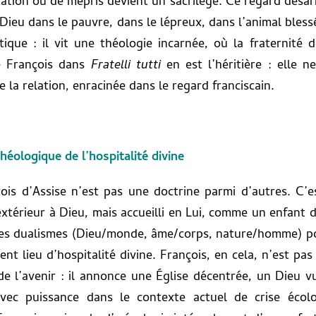
ation ou de mépris devient un sacrilège. Ce regard désarm
Dieu dans le pauvre, dans le lépreux, dans l’animal bless
itique : il vit une théologie incarnée, où la fraternité d
e François dans
Fratelli tutti
en est l’héritière : elle 
e la relation, enracinée dans le regard franciscain.
éologique de l’hospitalité divine
is d’Assise n’est pas une doctrine parmi d’autres. C’es
xtérieur à Dieu, mais accueilli en Lui, comme un enfant
e les dualismes (Dieu/monde, âme/corps, nature/homme) p
ent lieu d’hospitalité divine. François, en cela, n’est p
e l’avenir : il annonce une Église décentrée, un Dieu vu
vec puissance dans le contexte actuel de crise écologi