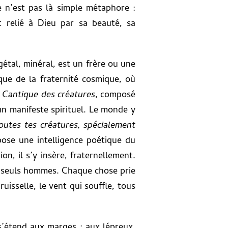
e n’est pas là simple métaphore :
t relié à Dieu par sa beauté, sa
étal, minéral, est un frère ou une
que de la fraternité cosmique, où
e
Cantique des créatures
, composé
un manifeste spirituel. Le monde y
outes tes créatures, spécialement
ose une intelligence poétique du
n, il s’y insère, fraternellement.
es seuls hommes. Chaque chose prie
ruisselle, le vent qui souffle, tous
 s’étend aux marges : aux lépreux,