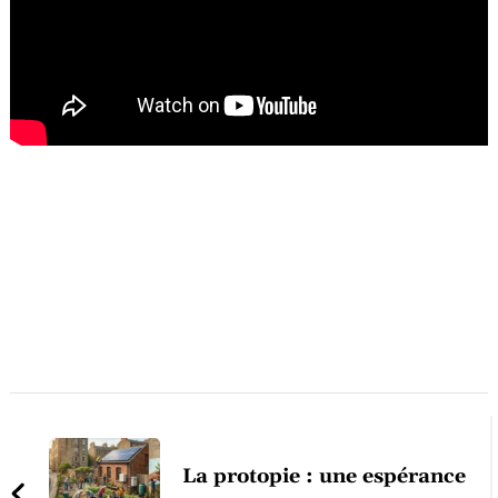
Post
Navigation
La protopie : une espérance