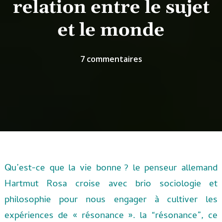
relation entre le sujet
et le monde
sur
7 commentaires
La
résonance
est
une
relation
entre
le
sujet
Qu’est-ce que la vie bonne ? le penseur allemand
et
Hartmut Rosa croise avec brio sociologie et
le
philosophie pour nous engager à cultiver les
monde
expériences de « résonance ». la “résonance”, ce