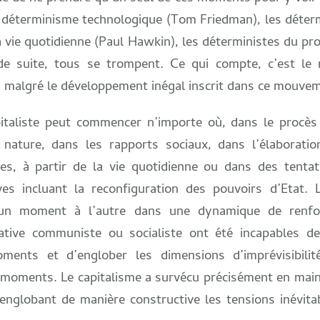
u déterminisme technologique (Tom Friedman), les déter
 vie quotidienne (Paul Hawkin), les déterministes du pro
si de suite, tous se trompent. Ce qui compte, c’est l
 malgré le développement inégal inscrit dans ce mouv
taliste peut commencer n’importe où, dans le procès 
 nature, dans les rapports sociaux, dans l’élaborati
ires, à partir de la vie quotidienne ou dans des tenta
tives incluant la reconfiguration des pouvoirs d’Etat.
’un moment à l’autre dans une dynamique de renfo
native communiste ou socialiste ont été incapables 
oments et d’englober les dimensions d’imprévisibilit
 moments. Le capitalisme a survécu précisément en mai
nglobant de manière constructive les tensions inévitab