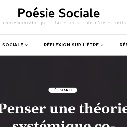
Poésie Sociale
 contemporains pour faire un pas de côté et retis
N SOCIALE
RÉFLEXION SUR L’ÊTRE
RÉ
RÉSISTANCE
Penser une théori
systémique co-