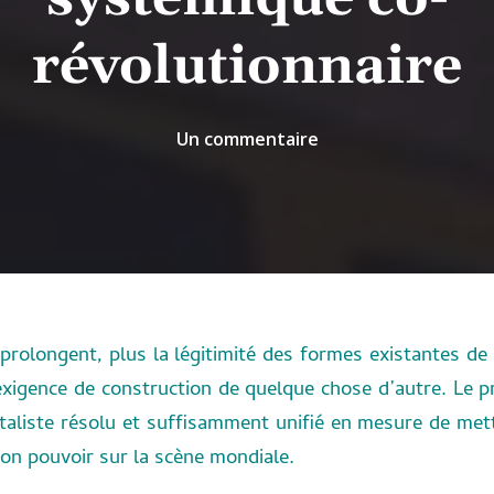
révolutionnaire
sur
Un commentaire
Penser
une
théorie
systémique
co-
révolutionnaire
e prolongent, plus la légitimité des formes existantes de
’exigence de construction de quelque chose d’autre.
Le p
aliste résolu et suffisamment unifié en mesure de mett
 son pouvoir sur la scène mondiale.