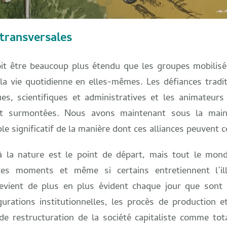
 transversales
it être beaucoup plus étendu que les groupes mobilisé
la vie quotidienne en elles-mêmes. Les défiances tradit
ues, scientifiques et administratives et les animateu
 et surmontées. Nous avons maintenant sous la mai
 significatif de la manière dont ces alliances peuvent 
à la nature est le point de départ, mais tout le mon
res moments et même si certains entretiennent l’il
evient de plus en plus évident chaque jour que sont i
urations institutionnelles, les procès de production e
restructuration de la société capitaliste comme total